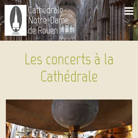
Cathédrale
Notre-Dame
de Rouen
Les concerts à la
Cathédrale