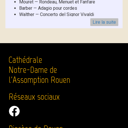
Mouret — Rondeau, Menuet et Fanfare
Barber — Adagio pour cordes
Walther — Concerto del Signor Vivaldi
Nicolas de Grigny — Ave Maris Stella
Lire la suite
Lionel Coulon — Je vous salue Marie
Mendelssohn — Marche des prêtres (Athalie)
Entrée libre. Participation aux frais d’entretien des
orgues de la Cathédrale.
Cathédrale
Notre-Dame de
l'Assomption Rouen
Réseaux sociaux