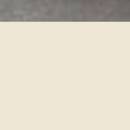
Participez à la
messe présidée par
le pape Léon XIV à
Paris